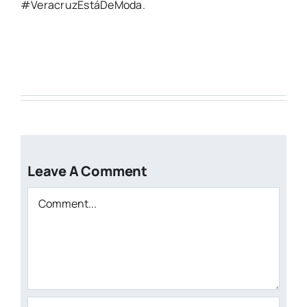
#VeracruzEstáDeModa.
Leave A Comment
Comment