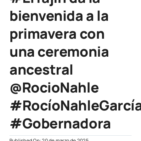
bienvenida a la
primavera con
una ceremonia
ancestral
@RocioNahle
#RocíoNahleGarcí
#Gobernadora
Published On: 20 de marzo de 2025