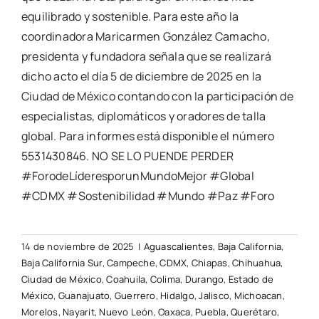
equilibrado y sostenible. Para este año la
coordinadora Maricarmen González Camacho,
presidenta y fundadora señala que se realizará
dicho acto el día 5 de diciembre de 2025 en la
Ciudad de México contando con la participación de
especialistas, diplomáticos y oradores de talla
global. Para informes está disponible el número
5531430846. NO SE LO PUENDE PERDER
#ForodeLíderesporunMundoMejor #Global
#CDMX #Sostenibilidad #Mundo #Paz #Foro
14 de noviembre de 2025
|
Aguascalientes
,
Baja California
,
Baja California Sur
,
Campeche
,
CDMX
,
Chiapas
,
Chihuahua
,
Ciudad de México
,
Coahuila
,
Colima
,
Durango
,
Estado de
México
,
Guanajuato
,
Guerrero
,
Hidalgo
,
Jalisco
,
Michoacan
,
Morelos
,
Nayarit
,
Nuevo León
,
Oaxaca
,
Puebla
,
Querétaro
,