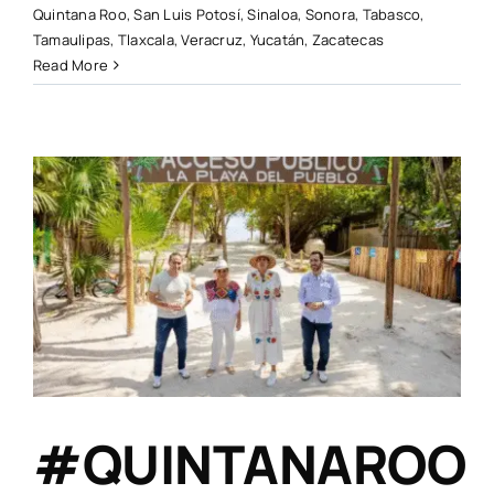
Quintana Roo
,
San Luis Potosí
,
Sinaloa
,
Sonora
,
Tabasco
,
Tamaulipas
,
Tlaxcala
,
Veracruz
,
Yucatán
,
Zacatecas
Read More
l
#QUINTANAROO