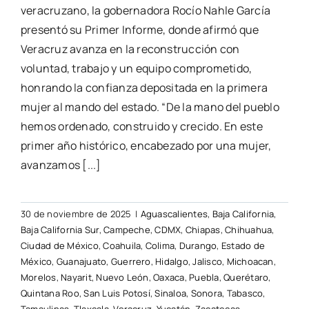
veracruzano, la gobernadora Rocío Nahle García
presentó su Primer Informe, donde afirmó que
Veracruz avanza en la reconstrucción con
voluntad, trabajo y un equipo comprometido,
honrando la confianza depositada en la primera
mujer al mando del estado. “De la mano del pueblo
hemos ordenado, construido y crecido. En este
primer año histórico, encabezado por una mujer,
avanzamos [...]
30 de noviembre de 2025
|
Aguascalientes
,
Baja California
,
Baja California Sur
,
Campeche
,
CDMX
,
Chiapas
,
Chihuahua
,
Ciudad de México
,
Coahuila
,
Colima
,
Durango
,
Estado de
México
,
Guanajuato
,
Guerrero
,
Hidalgo
,
Jalisco
,
Michoacan
,
Morelos
,
Nayarit
,
Nuevo León
,
Oaxaca
,
Puebla
,
Querétaro
,
Quintana Roo
,
San Luis Potosí
,
Sinaloa
,
Sonora
,
Tabasco
,
Tamaulipas
,
Tlaxcala
,
Veracruz
,
Yucatán
,
Zacatecas