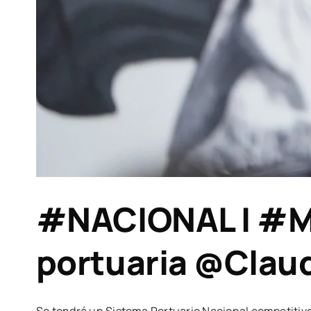
#NACIONAL I #Mé
portuaria @Cla