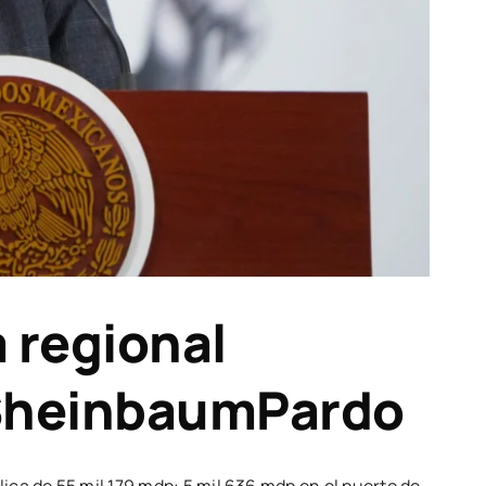
 regional
aSheinbaumPardo