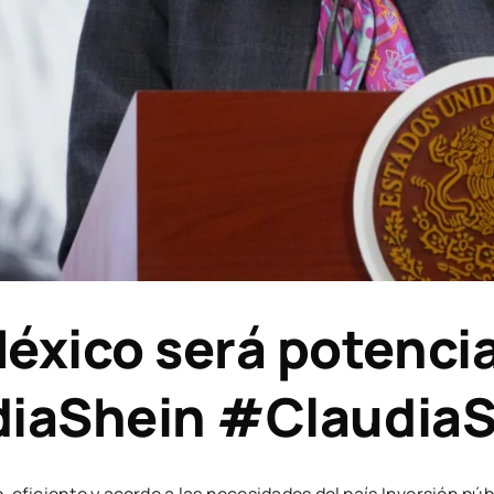
xico será potencia
udiaShein #Claudi