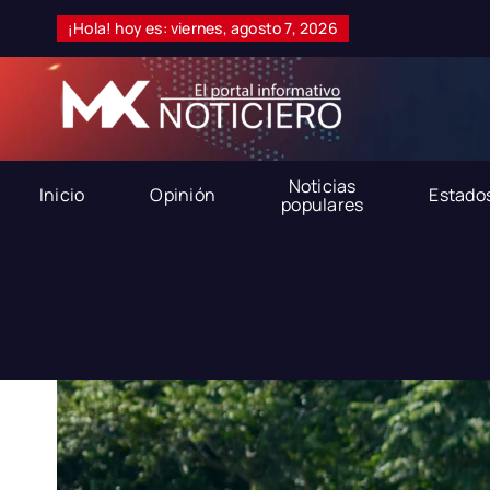
Skip
¡Hola! hoy es: viernes, agosto 7, 2026
to
content
Noticias
Inicio
Opinión
Estado
populares