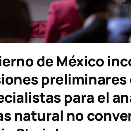
rno de México inco
iones preliminares
cialistas para el an
as natural no conve